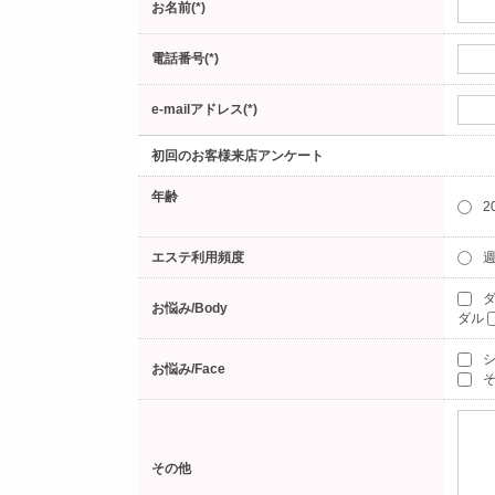
お名前(*)
電話番号(*)
e-mailアドレス(*)
初回のお客様来店アンケート
年齢
2
エステ利用頻度
週
ダ
お悩み/Body
ダル
お悩み/Face
そ
その他