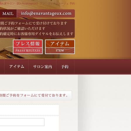
れ家サロン 【En Avantageux】 アン ヴィアンタージュ 予約