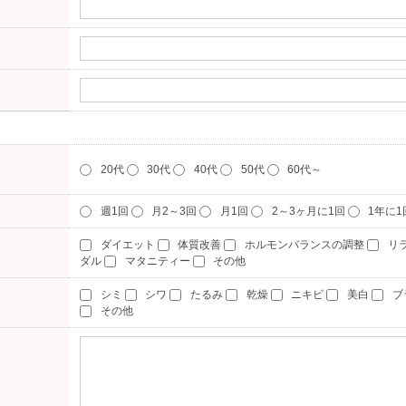
20代
30代
40代
50代
60代～
週1回
月2～3回
月1回
2～3ヶ月に1回
1年に
ダイエット
体質改善
ホルモンバランスの調整
リ
ダル
マタニティー
その他
シミ
シワ
たるみ
乾燥
ニキビ
美白
ブ
その他