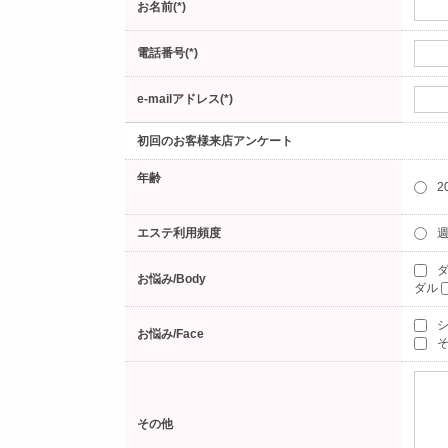
お名前(*)
電話番号(*)
e-mailアドレス(*)
初回のお客様来店アンケート
年齢
2
エステ利用頻度
週
ダ
お悩み/Body
ダル
お悩み/Face
そ
その他