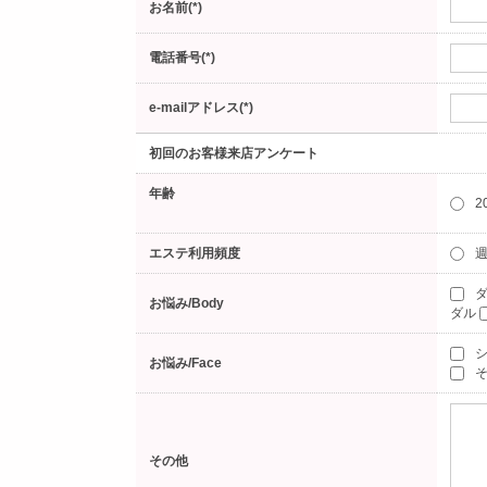
お名前(*)
電話番号(*)
e-mailアドレス(*)
初回のお客様来店アンケート
年齢
2
エステ利用頻度
週
ダ
お悩み/Body
ダル
お悩み/Face
そ
その他