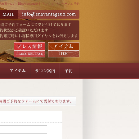
れ家サロン 【En Avantageux】 アン ヴィアンタージュ 予約