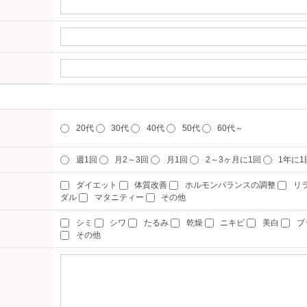
20代
30代
40代
50代
60代～
週1回
月2～3回
月1回
2～3ヶ月に1回
1年に
ダイエット
体質改善
ホルモンバランスの調整
リ
ダル
マタニティー
その他
シミ
シワ
たるみ
乾燥
ニキビ
美白
ブ
その他