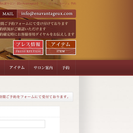
れ家サロン 【En Avantageux】 アン ヴィアンタージュ 予約