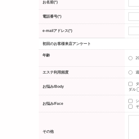
お名前(*)
電話番号(*)
e-mailアドレス(*)
初回のお客様来店アンケート
年齢
2
エステ利用頻度
週
ダ
お悩み/Body
ダル
お悩み/Face
そ
その他