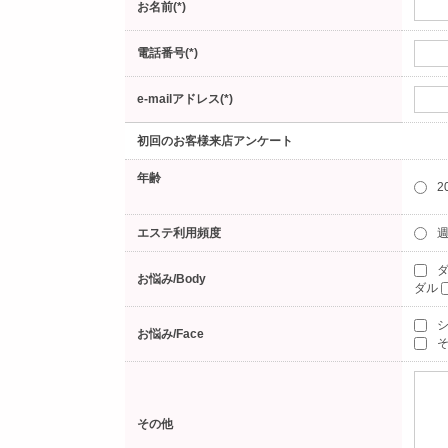
お名前(*)
電話番号(*)
e-mailアドレス(*)
初回のお客様来店アンケート
年齢
2
エステ利用頻度
週
ダ
お悩み/Body
ダル
お悩み/Face
そ
その他