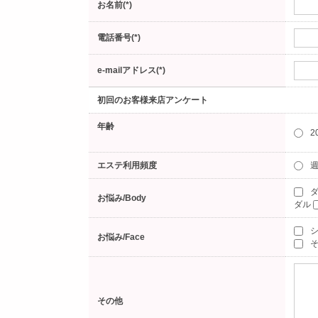
お名前(*)
電話番号(*)
e-mailアドレス(*)
初回のお客様来店アンケート
年齢
2
エステ利用頻度
週
ダ
お悩み/Body
ダル
お悩み/Face
そ
その他